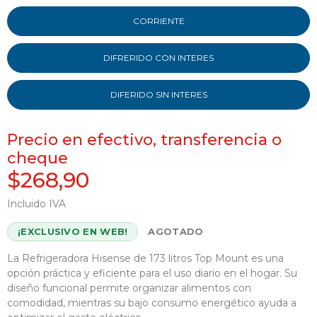
CORRIENTE
DIFRERIDO CON INTERES
DIFERIDO SIN INTERES
Precio en efectivo, transferencia o
cheque
$268,90
Incluido IVA
¡EXCLUSIVO EN WEB!
AGOTADO
La Refrigeradora Hisense de 173 litros Top Mount es una
opción práctica y eficiente para el uso diario en el hogar. Su
diseño funcional permite organizar alimentos con
comodidad, mientras su bajo consumo energético ayuda a