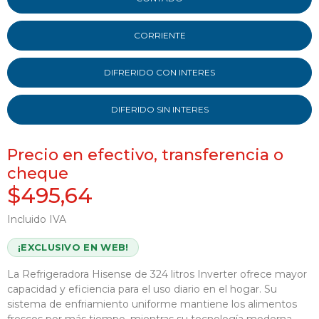
CORRIENTE
DIFRERIDO CON INTERES
DIFERIDO SIN INTERES
Precio en efectivo, transferencia o
cheque
$495,64
Incluido IVA
¡EXCLUSIVO EN WEB!
La Refrigeradora Hisense de 324 litros Inverter ofrece mayor
capacidad y eficiencia para el uso diario en el hogar. Su
sistema de enfriamiento uniforme mantiene los alimentos