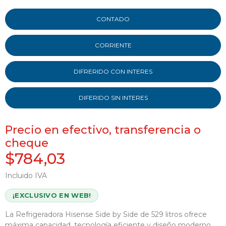
CONTADO
CORRIENTE
DIFRERIDO CON INTERES
DIFERIDO SIN INTERES
Precio en efectivo, transferencia o
cheque
$784,03
Incluido IVA
¡EXCLUSIVO EN WEB!
La Refrigeradora Hisense Side by Side de 529 litros ofrece
máxima capacidad, tecnología eficiente y diseño moderno