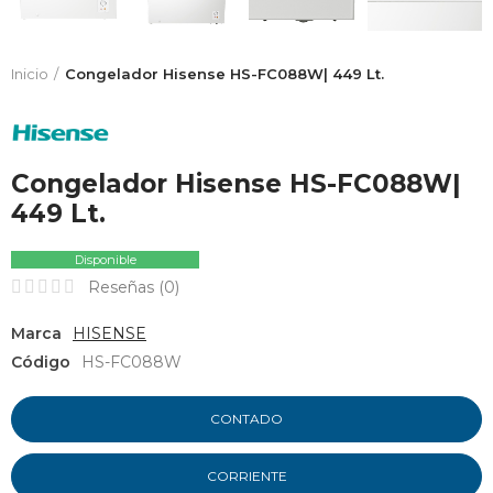
Inicio
Congelador Hisense HS-FC088W| 449 Lt.
Congelador Hisense HS-FC088W|
449 Lt.
Disponible
Reseñas (
0
)
Marca
HISENSE
Código
HS-FC088W
CONTADO
CORRIENTE