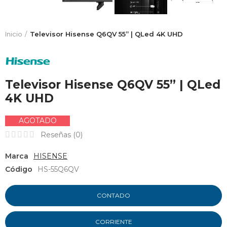
Inicio
Televisor Hisense Q6QV 55” | QLed 4K UHD
Televisor Hisense Q6QV 55” | QLed
4K UHD
AGOTADO
Reseñas (
0
)
Marca
HISENSE
Código
HS-55Q6QV
CONTADO
CORRIENTE