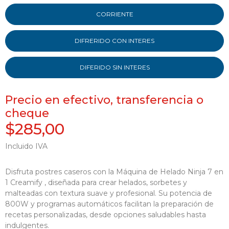
CORRIENTE
DIFRERIDO CON INTERES
DIFERIDO SIN INTERES
Precio en efectivo, transferencia o
cheque
$285,00
Incluido IVA
Disfruta postres caseros con la Máquina de Helado Ninja 7 en
1 Creamify , diseñada para crear helados, sorbetes y
malteadas con textura suave y profesional. Su potencia de
800W y programas automáticos facilitan la preparación de
recetas personalizadas, desde opciones saludables hasta
indulgentes.