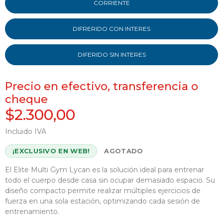
CORRIENTE
DIFRERIDO CON INTERES
DIFERIDO SIN INTERES
Precio en efectivo, transferencia o
cheque
$2.300,00
Incluido IVA
¡EXCLUSIVO EN WEB!
AGOTADO
El Elite Multi Gym Lycan es la solución ideal para entrenar
todo el cuerpo desde casa sin ocupar demasiado espacio. Su
diseño compacto permite realizar múltiples ejercicios de
fuerza en una sola estación, optimizando cada sesión de
entrenamiento.