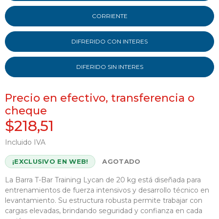
CORRIENTE
DIFRERIDO CON INTERES
DIFERIDO SIN INTERES
Precio en efectivo, transferencia o
cheque
$218,51
Incluido IVA
¡EXCLUSIVO EN WEB!
AGOTADO
La Barra T-Bar Training Lycan de 20 kg está diseñada para
entrenamientos de fuerza intensivos y desarrollo técnico en
levantamiento. Su estructura robusta permite trabajar con
cargas elevadas, brindando seguridad y confianza en cada