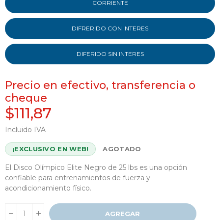
CORRIENTE
DIFRERIDO CON INTERES
DIFERIDO SIN INTERES
Precio en efectivo, transferencia o
cheque
$111,87
Incluido IVA
¡EXCLUSIVO EN WEB!
AGOTADO
El Disco Olímpico Elite Negro de 25 lbs es una opción
confiable para entrenamientos de fuerza y ​​
acondicionamiento físico.
AGREGAR