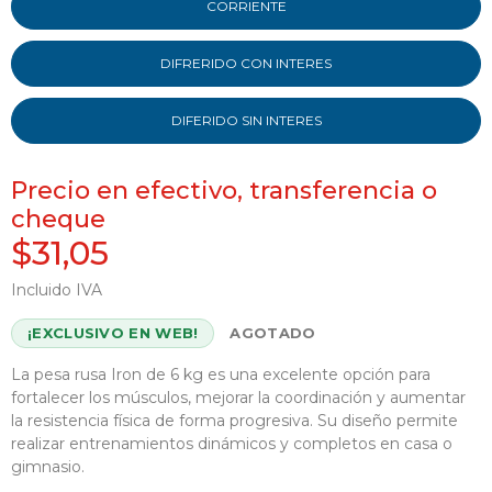
CORRIENTE
DIFRERIDO CON INTERES
DIFERIDO SIN INTERES
Precio en efectivo, transferencia o
cheque
$31,05
Incluido IVA
¡EXCLUSIVO EN WEB!
AGOTADO
La pesa rusa Iron de 6 kg es una excelente opción para
fortalecer los músculos, mejorar la coordinación y aumentar
la resistencia física de forma progresiva. Su diseño permite
realizar entrenamientos dinámicos y completos en casa o
gimnasio.