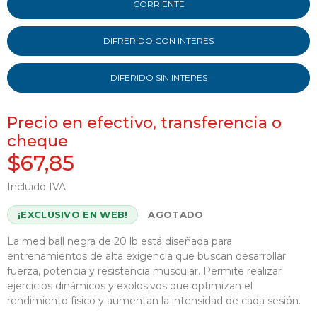
CORRIENTE
DIFRERIDO CON INTERES
DIFERIDO SIN INTERES
Precio en efectivo, transferencia o
cheque
$67,85
Incluido IVA
¡EXCLUSIVO EN WEB!
AGOTADO
La med ball negra de 20 lb está diseñada para
entrenamientos de alta exigencia que buscan desarrollar
fuerza, potencia y resistencia muscular. Permite realizar
ejercicios dinámicos y explosivos que optimizan el
rendimiento físico y aumentan la intensidad de cada sesión.