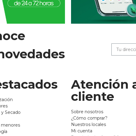
noce
 novedades
stacados
Atención 
cliente
zación
ores
Sobre nosotros
 y Secado
¿Cómo comprar?
Nuestros locales
o menores
Mi cuenta
ogía