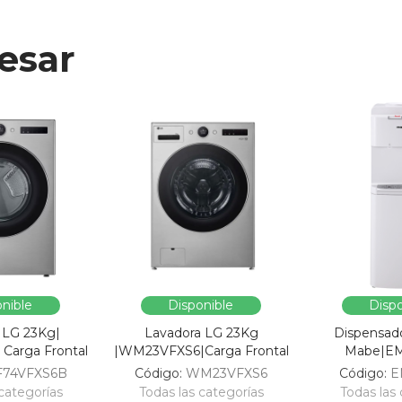
esar
nible
Disponible
Dispo
 LG 23Kg|
Lavadora LG 23Kg
Dispensad
Carga Frontal
|WM23VFXS6|Carga Frontal
Mabe|E
F74VFXS6B
Código:
WM23VFXS6
Código:
E
categorías
Todas las categorías
Todas las 