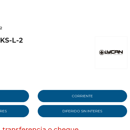
-2
|KS-L-2
CORRIENTE
ERES
DIFERIDO SIN INTERES
, transferencia o cheque