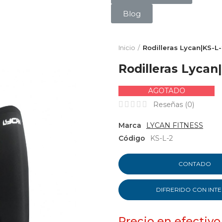
Blog
Inicio
Rodilleras Lycan|KS-L
Rodilleras Lycan
AGOTADO
Reseñas (
0
)
Marca
LYCAN FITNESS
Código
KS-L-2
CONTADO
DIFRERIDO CON INT
Precio en efectivo