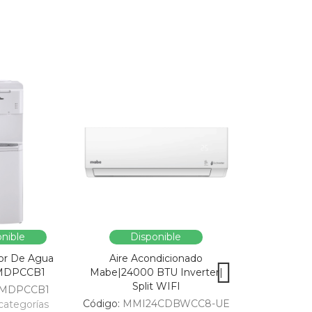
nible
Disponible
Dispo
or De Agua
Aire Acondicionado
Vitrina Refri
MDPCCB1
Mabe|24000 BTU Inverter|
SC326-B|Enfri
Split WIFI
309
MDPCCB1
Código:
MMI24CDBWCC8-UE
Código:
categorías