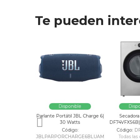
Te pueden inter
Disponible
Dispo
Parlante Portátil JBL Charge 6|
Secadora
30 Watts
DF74VFXS6B| 
Código:
Código:
D
JBLPARPORCHARGE6BLUAM
Todas las 