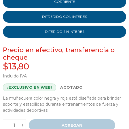
CORRIENTE
DIFRERIDO CON INTERES
DIFERIDO SIN INTERES
Precio en efectivo, transferencia o
cheque
$13,80
Incluido IVA
¡EXCLUSIVO EN WEB!
AGOTADO
La muñequera color negra y roja está diseñada para brindar
soporte y estabilidad durante entrenamientos de fuerza y ​​
actividades deportivas.
AGREGAR