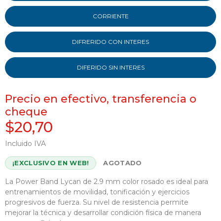
CORRIENTE
DIFRERIDO CON INTERES
DIFERIDO SIN INTERES
Precio en efectivo, transferencia o
cheque
$20,70
Incluido IVA
¡EXCLUSIVO EN WEB!
AGOTADO
La Power Band Lycan de 2.9 mm color rosado es ideal para
entrenamientos de movilidad, tonificación y ejercicios
progresivos de fuerza. Su nivel de resistencia permite
mejorar la técnica y desarrollar condición física de manera