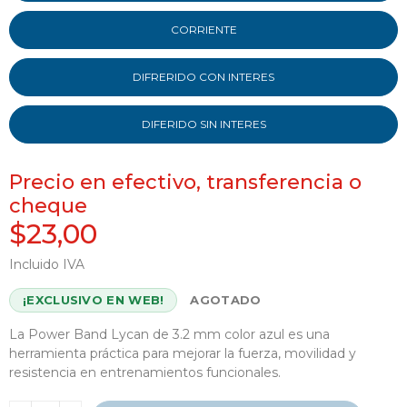
CORRIENTE
DIFRERIDO CON INTERES
DIFERIDO SIN INTERES
Precio en efectivo, transferencia o
cheque
$23,00
Incluido IVA
¡EXCLUSIVO EN WEB!
AGOTADO
La Power Band Lycan de 3.2 mm color azul es una
herramienta práctica para mejorar la fuerza, movilidad y
resistencia en entrenamientos funcionales.