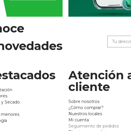
noce
 novedades
stacados
Atención 
cliente
zación
ores
Sobre nosotros
 y Secado
¿Cómo comprar?
Nuestros locales
o menores
Mi cuenta
ogía
Seguimiento de pedidos