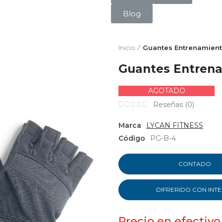
Blog
Inicio
Guantes Entrenamient
Guantes Entrena
AGOTADO
Reseñas (
0
)
Marca
LYCAN FITNESS
Código
PG-B-4
CONTADO
DIFRERIDO CON INT
Precio en efectivo