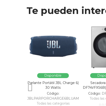
Te pueden inter
Disponible
Dispo
Parlante Portátil JBL Charge 6|
Secadora
30 Watts
DF74VFXS6B| 
Código:
Código:
D
JBLPARPORCHARGE6BLUAM
Todas las 
Todas las categorías