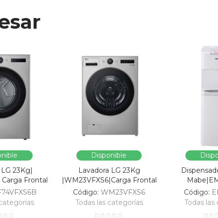
esar
nible
Disponible
Dispo
 LG 23Kg|
Lavadora LG 23Kg
Dispensad
Carga Frontal
|WM23VFXS6|Carga Frontal
Mabe|E
F74VFXS6B
Código:
WM23VFXS6
Código:
E
categorías
Todas las categorías
Todas las 