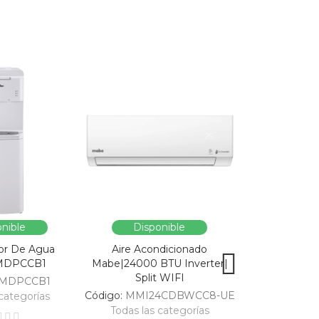
nible
Disponible
Dispo
or De Agua
Aire Acondicionado
Vitrina Refri
MDPCCB1
Mabe|24000 BTU Inverter|
SC326-B|Enfri
Split WIFI
309
MDPCCB1
Código:
MMI24CDBWCC8-UE
Código:
categorías
Todas las categorías
Todas las 