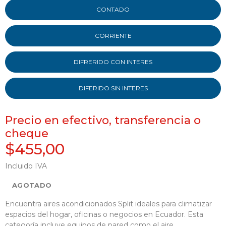
CONTADO
CORRIENTE
DIFRERIDO CON INTERES
DIFERIDO SIN INTERES
Precio en efectivo, transferencia o
cheque
$455,00
Incluido IVA
AGOTADO
Encuentra aires acondicionados Split ideales para climatizar
espacios del hogar, oficinas o negocios en Ecuador. Esta
categoría incluye equipos de pared como el aire