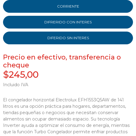
CORRIENTE
DIFRERIDO CON INTERES
DIFERIDO SIN INTERES
Precio en efectivo, transferencia o
cheque
$245,00
Incluido IVA
El congelador horizontal Electrolux EFH15S3Q5AW de 141
litros es una opción práctica para hogares, departamentos,
tiendas pequeñas o negocios que necesitan conservar
alimentos sin ocupar demasiado espacio. Su tecnología
Inverter ayuda a optimizar el consumo de energía, mientras
que la función Turbo Congelador permite enfriar productos