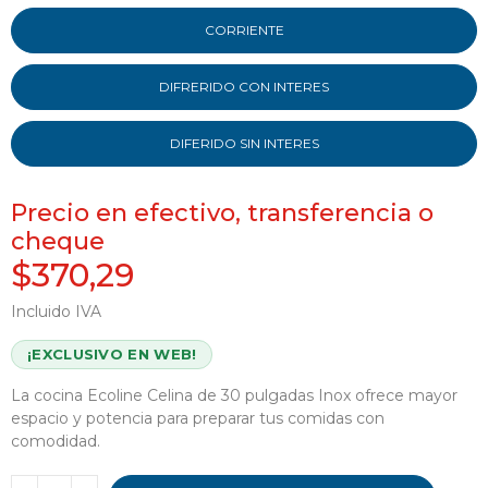
CORRIENTE
DIFRERIDO CON INTERES
DIFERIDO SIN INTERES
Precio en efectivo, transferencia o
cheque
$370,29
Incluido IVA
¡EXCLUSIVO EN WEB!
La cocina Ecoline Celina de 30 pulgadas Inox ofrece mayor
espacio y potencia para preparar tus comidas con
comodidad.