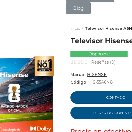
Blog
Inicio
Televisor Hisense A6N
Televisor Hisen
Disponible
Reseñas (
0
)
Marca
HISENSE
Código
HS-55A6N8
CONTADO
DIFRERIDO CON INT
Precio en efectivo