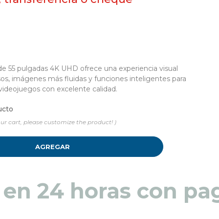
e 55 pulgadas 4K UHD ofrece una experiencia visual
os, imágenes más fluidas y funciones inteligentes para
y videojuegos con excelente calidad.
ucto
ur cart, please customize the product! )
AGREGAR
 en 48 a 72 horas pa
 en 24 horas con pag