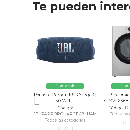
Te pueden inter
Disponible
Dispo
Parlante Portátil JBL Charge 6|
Secadora
30 Watts
DF74VFXS6B| 
Código:
Código:
D
JBLPARPORCHARGE6BLUAM
Todas las 
Todas las categorías