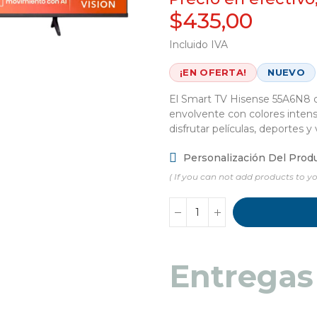
$435,00
Incluido IVA
¡EN OFERTA!
NUEVO
El Smart TV Hisense 55A6N8 d
envolvente con colores intens
disfrutar películas, deportes 
Personalización Del Prod
( If you can not add products to yo
Entregas
Entregas