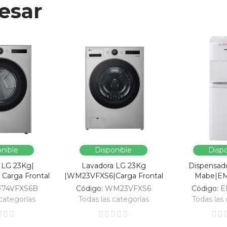
esar
nible
Disponible
Dispo
 LG 23Kg|
Lavadora LG 23Kg
Dispensad
Carga Frontal
|WM23VFXS6|Carga Frontal
Mabe|E
F74VFXS6B
Código:
WM23VFXS6
Código:
E
categorías
Todas las categorías
Todas las 