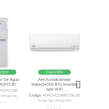
nible
Disponible
Dispo
or De Agua
Aire Acondicionado
Vitrina Refri
MDPCCB1
Mabe|24000 BTU Inverter|
SC326-B|Enfri
Split WIFI
309
MDPCCB1
Código:
MMI24CDBWCC8-UE
Código:
categorías
Todas las categorías
Todas las 