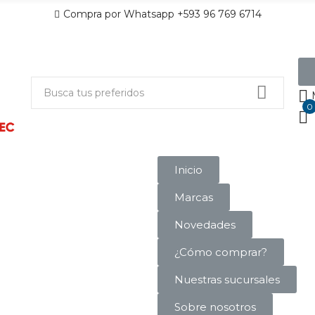
Compra por Whatsapp +593 96 769 6714
0
Inicio
Marcas
Novedades
¿Cómo comprar?
Nuestras sucursales
Sobre nosotros