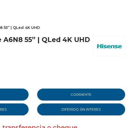
8 55” | QLed 4K UHD
se A6N8 55” | QLed 4K UHD
CORRIENTE
ERES
DIFERIDO SIN INTERES
, transferencia o cheque