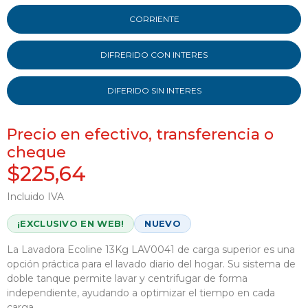
CORRIENTE
DIFRERIDO CON INTERES
DIFERIDO SIN INTERES
Precio en efectivo, transferencia o
cheque
$225,64
Incluido IVA
¡EXCLUSIVO EN WEB!
NUEVO
La Lavadora Ecoline 13Kg LAV0041 de carga superior es una
opción práctica para el lavado diario del hogar. Su sistema de
doble tanque permite lavar y centrifugar de forma
independiente, ayudando a optimizar el tiempo en cada
carga.