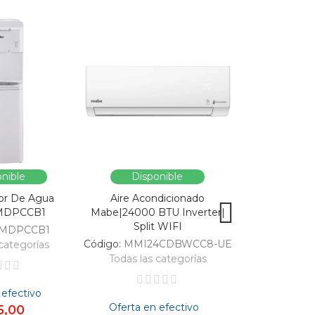
nible
Disponible
Dispo
or De Agua
Aire Acondicionado
Vitrina Refri
MDPCCB1
Mabe|24000 BTU Inverter|
SC326-B|Enfri
Split WIFI
309
MDPCCB1
Código:
MMI24CDBWCC8-UE
Código:
categorías
Todas las categorías
Todas las 
 efectivo
Oferta en efectivo
Oferta en
5,00