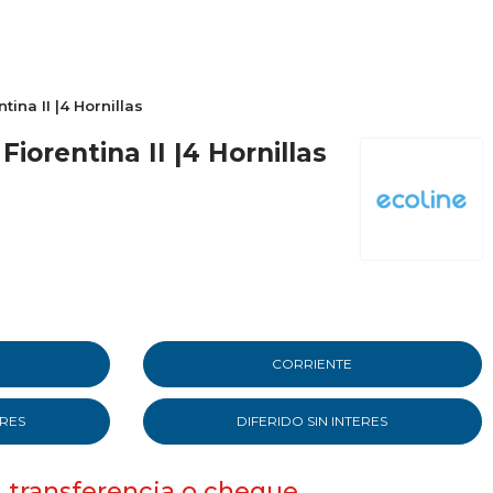
tina II |4 Hornillas
Fiorentina II |4 Hornillas
CORRIENTE
ERES
DIFERIDO SIN INTERES
, transferencia o cheque