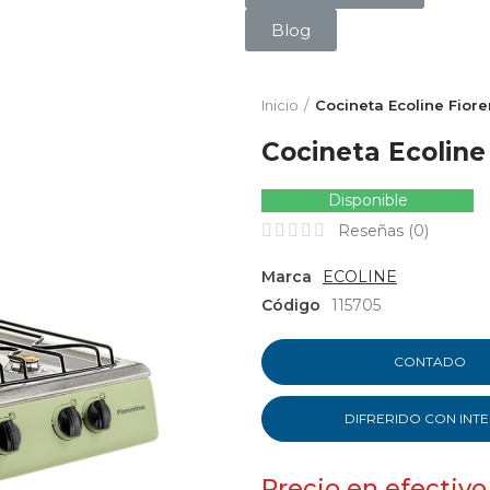
Blog
Inicio
Cocineta Ecoline Fioren
Cocineta Ecoline 
Disponible
Reseñas (
0
)
Marca
ECOLINE
Código
115705
CONTADO
DIFRERIDO CON INT
Precio en efectivo