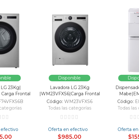
nible
Disponible
Dispo
 LG 23Kg|
Lavadora LG 23Kg
Dispensad
Carga Frontal
|WM23VFXS6|Carga Frontal
Mabe|E
F74VFXS6B
Código:
WM23VFXS6
Código:
E
categorías
Todas las categorías
Todas las 
 efectivo
Oferta en efectivo
Oferta en
5,00
$985,00
$15