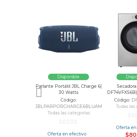
Disponible
Dispo
Parlante Portátil JBL Charge 6|
Secadora
30 Watts
DF74VFXS6B| 
Código:
Código:
D
JBLPARPORCHARGE6BLUAM
Todas las 
Todas las categorías
Oferta en
Oferta en efectivo
$80