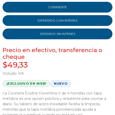
CORRIENTE
DIFRERIDO CON INTERES
DIFERIDO SIN INTERES
Precio en efectivo, transferencia o
cheque
$49,33
Incluido IVA
¡EXCLUSIVO EN WEB!
NUEVO
La Cocineta Ecoline Fiorentina II de 4 hornillas con tapa
metálica es una opción práctica y resistente para cocinar a
diario. Su tablero de acero inoxidable facilita la limpieza,
mientras que la tapa metálica porcelanizada ayuda a
proteger la superficie cuando no está en uso.