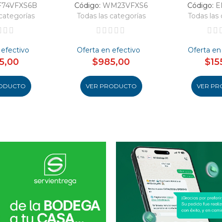
F74VFXS6B
Código:
WM23VFXS6
Código:
E
categorías
Todas las categorías
Todas las 
 efectivo
Oferta en efectivo
Oferta en
5,00
$985,00
$15
ODUCTO
VER PRODUCTO
VER PR