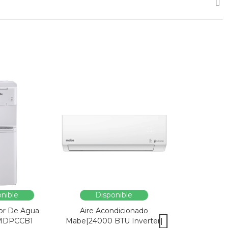
nible
Disponible
Dispo
or De Agua
Aire Acondicionado
Vitrina Refri
MDPCCB1
Mabe|24000 BTU Inverter|
SC326-B|Enfri