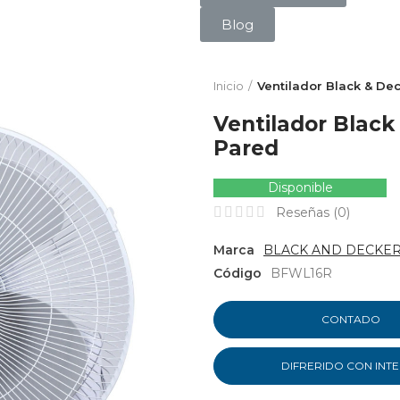
Blog
Inicio
Ventilador Black & D
Ventilador Blac
Pared
Disponible
Reseñas (
0
)
Marca
BLACK AND DECKE
Código
BFWL16R
CONTADO
DIFRERIDO CON INT