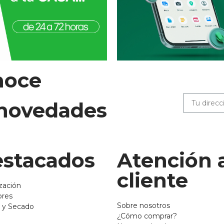
noce
 novedades
stacados
Atención 
cliente
zación
ores
Sobre nosotros
 y Secado
¿Cómo comprar?