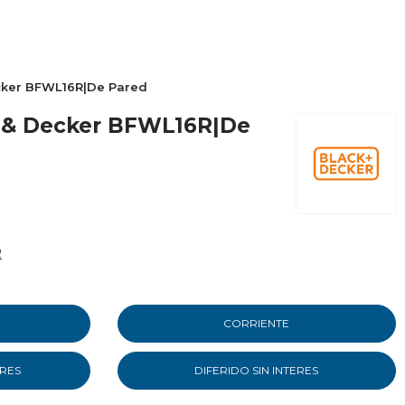
ecker BFWL16R|De Pared
k & Decker BFWL16R|De
R
CORRIENTE
ERES
DIFERIDO SIN INTERES