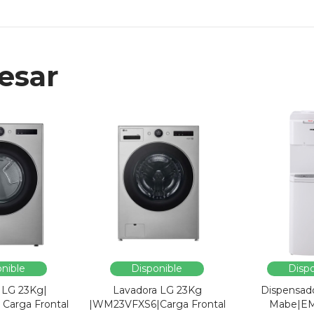
esar
nible
Disponible
Dispo
 LG 23Kg|
Lavadora LG 23Kg
Dispensad
Carga Frontal
|WM23VFXS6|Carga Frontal
Mabe|E