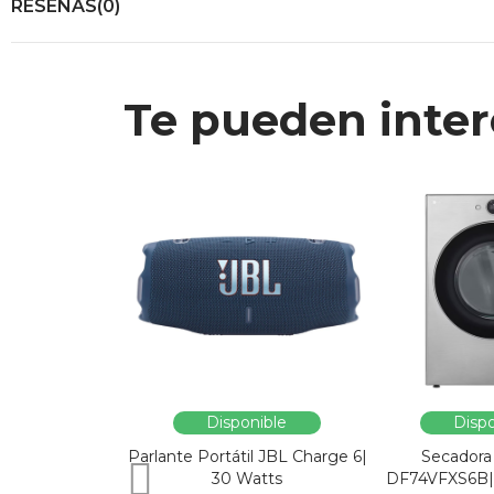
RESEÑAS(0)
Te pueden inter
Disponible
Dispo
Parlante Portátil JBL Charge 6|
Secadora
30 Watts
DF74VFXS6B| 