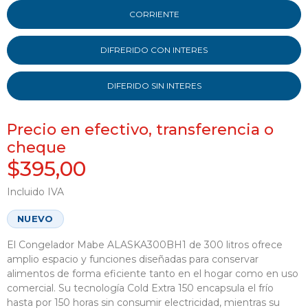
CORRIENTE
DIFRERIDO CON INTERES
DIFERIDO SIN INTERES
Precio en efectivo, transferencia o
cheque
$395,00
Incluido IVA
NUEVO
El Congelador Mabe ALASKA300BH1 de 300 litros ofrece
amplio espacio y funciones diseñadas para conservar
alimentos de forma eficiente tanto en el hogar como en uso
comercial. Su tecnología Cold Extra 150 encapsula el frío
hasta por 150 horas sin consumir electricidad, mientras su