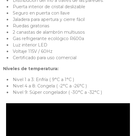
Distribución del frío a través de las paredes.
Puerta interior de cristal deslizable
Seguro en puerta con llave
Jaladera para apertura y cierre fácil
Ruedas giratorias
2 canastas de alambrón multiusos
Gas refrigerante ecológico R600a
Luz interior LED
Voltaje 115V / 60Hz
Certificado para uso comercial
Niveles de temperatura:
Nivel 1 a 3: Enfría ( 9°C a 1°C )
Nivel 4 a 8: Congela ( -2°C a -26°C )
Nivel 9: Súper congelador ( -30°C a -32°C )