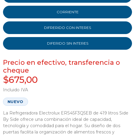
CORRIENTE
DIFRERIDO CON INTERES
DIFERIDO SIN INTERES
Precio en efectivo, transferencia o
cheque
$675,00
Incluido IVA
NUEVO
La Refrigeradora Electrolux ERS45F3Q5EB de 419 litros Side
By Side ofrece una combinación ideal de capacidad,
tecnología y comodidad para el hogar. Su diseño de dos
puertas facilita la organización de alimentos frescos y