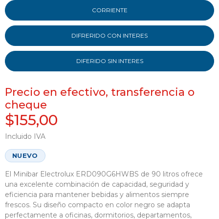
CORRIENTE
DIFRERIDO CON INTERES
DIFERIDO SIN INTERES
Precio en efectivo, transferencia o
cheque
$155,00
Incluido IVA
NUEVO
El Minibar Electrolux ERD090G6HWBS de 90 litros ofrece
una excelente combinación de capacidad, seguridad y
eficiencia para mantener bebidas y alimentos siempre
frescos. Su diseño compacto en color negro se adapta
perfectamente a oficinas, dormitorios, departamentos,