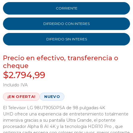
CORRIENTE
DIFRERIDO CON INTERES
DIFERIDO SIN INTERES
Precio en efectivo, transferencia o
cheque
$2.794,99
Incluido IVA
¡EN OFERTA!
NUEVO
El
Televisor LG 98UT9050PSA de 98 pulgadas 4K
UHD
ofrece una experiencia de entretenimiento totalmente
inmersiva gracias a su pantalla Ultra Grande, el potente
procesador Alpha 8 AI 4K
y la tecnología
HDR10 Pro
, que
optimiza cada escena con colores más vivos, mejor contraste