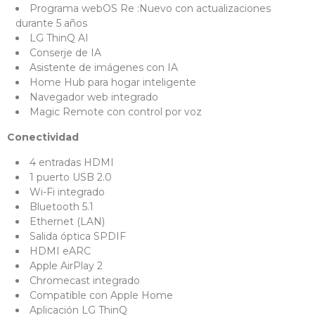
Programa webOS Re :Nuevo con actualizaciones
durante 5 años
LG ThinQ AI
Conserje de IA
Asistente de imágenes con IA
Home Hub para hogar inteligente
Navegador web integrado
Magic Remote con control por voz
Conectividad
4 entradas HDMI
1 puerto USB 2.0
Wi-Fi integrado
Bluetooth 5.1
Ethernet (LAN)
Salida óptica SPDIF
HDMI eARC
Apple AirPlay 2
Chromecast integrado
Compatible con Apple Home
Aplicación LG ThinQ