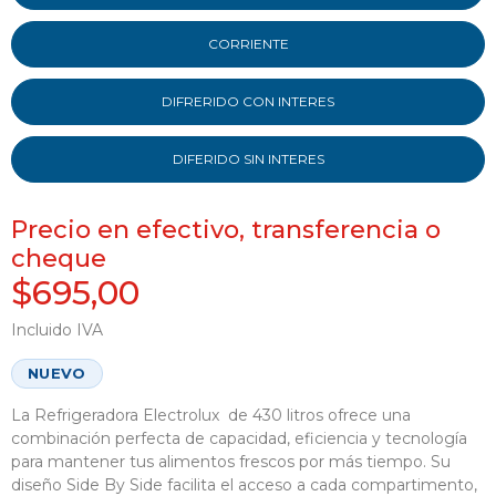
CORRIENTE
DIFRERIDO CON INTERES
DIFERIDO SIN INTERES
Precio en efectivo, transferencia o
cheque
$695,00
Incluido IVA
NUEVO
La Refrigeradora Electrolux de 430 litros ofrece una
combinación perfecta de capacidad, eficiencia y tecnología
para mantener tus alimentos frescos por más tiempo. Su
diseño Side By Side facilita el acceso a cada compartimento,