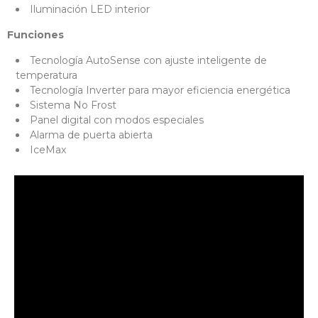
Iluminación LED interior
Funciones
Tecnología AutoSense con ajuste inteligente de
temperatura
Tecnología Inverter para mayor eficiencia energética
Sistema No Frost
Panel digital con modos especiales
Alarma de puerta abierta
IceMax