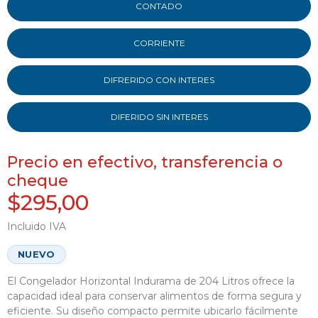
CONTADO
CORRIENTE
DIFRERIDO CON INTERES
DIFERIDO SIN INTERES
Precio en efectivo, transferencia o
cheque
$295,00
Incluido IVA
NUEVO
El Congelador Horizontal Indurama de 204 Litros ofrece la
capacidad ideal para conservar alimentos de forma segura y
eficiente. Su diseño compacto permite ubicarlo fácilmente