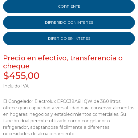
CORRIENTE
DIFRERIDO CON INTERES
DIFERIDO SIN INTERES
Precio en efectivo, transferencia o
cheque
$455,00
Incluido IVA
El Congelador Electrolux EFCC38A6HQW de 380 litros
ofrece gran capacidad y versatilidad para conservar alimentos
en hogares, negocios y establecimientos comerciales. Su
función dual permite utilizarlo como congelador o
refrigerador, adaptándose fácilmente a diferentes
necesidades de almacenamiento.