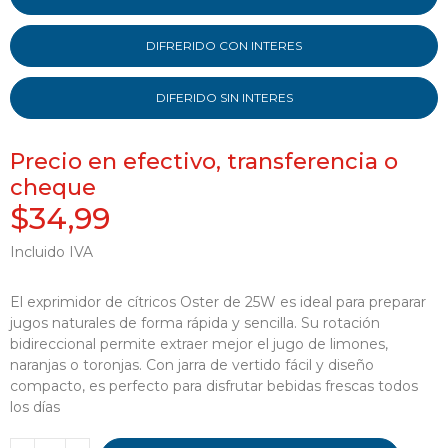
DIFRERIDO CON INTERES
DIFERIDO SIN INTERES
Precio en efectivo, transferencia o
cheque
$34,99
Incluido IVA
El exprimidor de cítricos Oster de 25W es ideal para preparar
jugos naturales de forma rápida y sencilla. Su rotación
bidireccional permite extraer mejor el jugo de limones,
naranjas o toronjas. Con jarra de vertido fácil y diseño
compacto, es perfecto para disfrutar bebidas frescas todos
los días