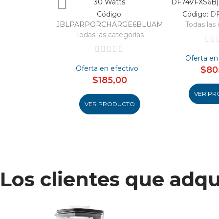
30 Watts
DF74VFXS6B| 
Código:
Código:
D
JBLPARPORCHARGE6BLUAM
Todas las 
Todas las categorías
Oferta en
Oferta en efectivo
$80
$185,00
VER PR
VER PRODUCTO
Los clientes que adq