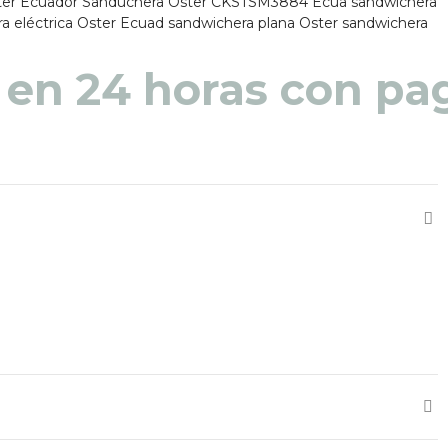
ter Ecuador
Sanduchera Oster CKSTSM3884 Ecua
sandwichera
a eléctrica Oster Ecuad
sandwichera plana Oster
sandwichera
 en 48 a 72 horas pa