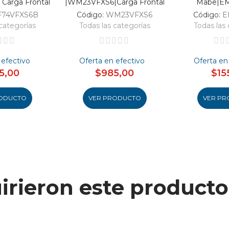
Carga Frontal
|WM23VFXS6|Carga Frontal
Mabe|E
F74VFXS6B
Código:
WM23VFXS6
Código:
E
categorías
Todas las categorías
Todas las 
 efectivo
Oferta en efectivo
Oferta en
5,00
$985,00
$15
ODUCTO
VER PRODUCTO
VER PR
uirieron este produc