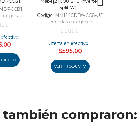
MDPCCB1
Mabe|24000 BTU Inverter|
SC326-B|Enfri
Split WIFI
309
MDPCCB1
Código:
MMI24CDBWCC8-UE
Código:
categorías
Todas las categorías
Todas las 
 efectivo
Oferta en efectivo
Oferta en
5,00
$595,00
$46
ODUCTO
VER PRODUCTO
VER PR
to también compraron: