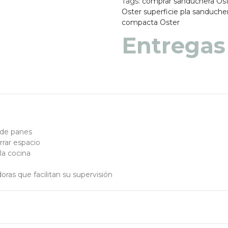
Tags:
comprar sanduchera Os
Oster superficie pla
sanducher
compacta Oster
Entregas
s de panes
rrar espacio
la cocina
oras que facilitan su supervisión