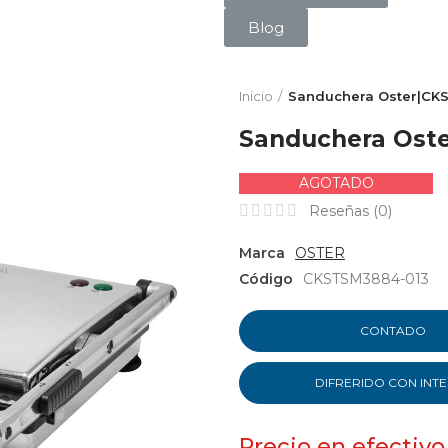
Blog
Inicio
Sanduchera Oster|CK
Sanduchera Ost
AGOTADO
Reseñas (
0
)
Marca
OSTER
Código
CKSTSM3884-013
CONTADO
DIFRERIDO CON INT
Precio en efectivo