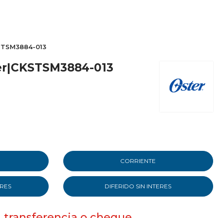
STSM3884-013
er|CKSTSM3884-013
CORRIENTE
ERES
DIFERIDO SIN INTERES
, transferencia o cheque