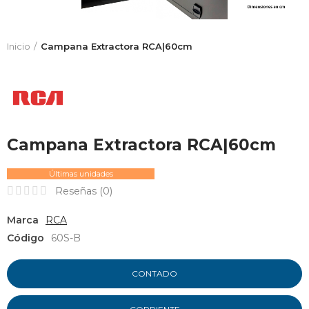
Inicio
Campana Extractora RCA|60cm
Campana Extractora RCA|60cm
Últimas unidades
Reseñas (
0
)
Marca
RCA
Código
60S-B
CONTADO