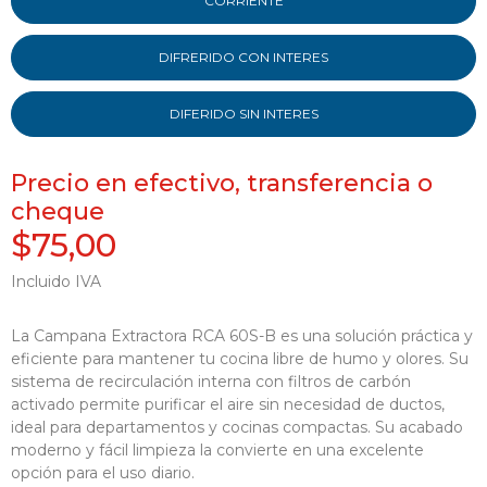
CORRIENTE
DIFRERIDO CON INTERES
DIFERIDO SIN INTERES
Precio en efectivo, transferencia o
cheque
$75,00
Incluido IVA
La Campana Extractora RCA 60S-B es una solución práctica y
eficiente para mantener tu cocina libre de humo y olores. Su
sistema de recirculación interna con filtros de carbón
activado permite purificar el aire sin necesidad de ductos,
ideal para departamentos y cocinas compactas. Su acabado
moderno y fácil limpieza la convierte en una excelente
opción para el uso diario.