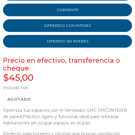
CORRIENTE
DIFRERIDO CON INTERES
DIFERIDO SIN INTERES
Precio en efectivo, transferencia o
cheque
$45,00
Incluido IVA
AGOTADO
Optimiza tus espacios con el Ventilador SMC SMCVN16WB
de pared.Práctico, ligero y funcional, ideal para refrescar
habitaciones sin ocupar espacio en el piso.
Perfecto para hogares y oficinas que buscan ventilación