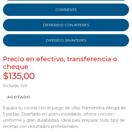
CORRIENTE
DIFRERIDO CON INTERES
DIFERIDO SIN INTERES
Precio en efectivo, transferencia o
cheque
$135,00
Incluido IVA
AGOTADO
Equipa tu cocina con el juego de ollas Tramontina Allegra de
5 piezas. Diseñado en acero inoxidable, ofrece cocción
uniforme y gran durabilidad. Ideal para preparar todo tipo de
recetas con resultados profesionales.