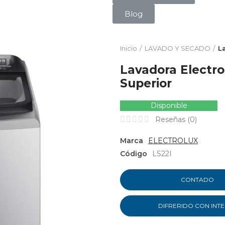
Blog
Inicio
LAVADO Y SECADO
L
Lavadora Electro
Superior
Disponible
Reseñas (
0
)
Marca
ELECTROLUX
Código
LS22I
CONTADO
DIFRERIDO CON INT