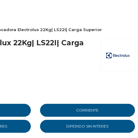
avadora Electrolux 22Kg| LS22I| Carga Superior
lux 22Kg| LS22I| Carga
CORRIENTE
ERES
DIFERIDO SIN INTERES