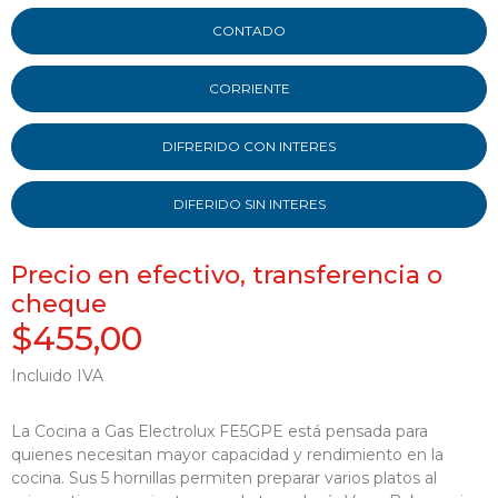
CONTADO
CORRIENTE
DIFRERIDO CON INTERES
DIFERIDO SIN INTERES
Precio en efectivo, transferencia o
cheque
$455,00
Incluido IVA
La Cocina a Gas Electrolux FE5GPE está pensada para
quienes necesitan mayor capacidad y rendimiento en la
cocina. Sus 5 hornillas permiten preparar varios platos al