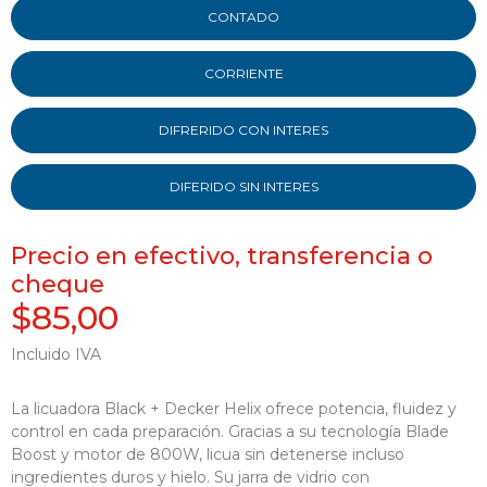
CONTADO
CORRIENTE
DIFRERIDO CON INTERES
DIFERIDO SIN INTERES
Precio en efectivo, transferencia o
cheque
$85,00
Incluido IVA
La licuadora Black + Decker Helix ofrece potencia, fluidez y
control en cada preparación. Gracias a su tecnología Blade
Boost y motor de 800W, licua sin detenerse incluso
ingredientes duros y hielo. Su jarra de vidrio con