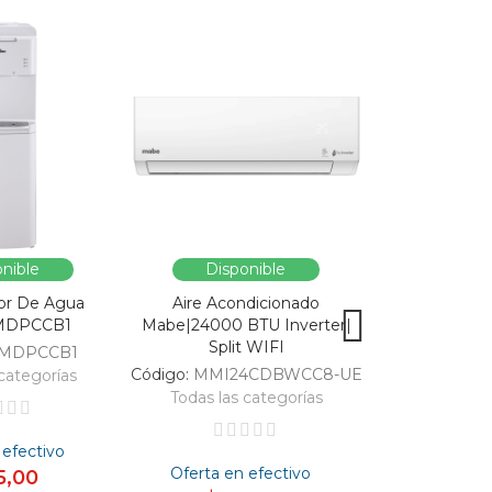
nible
Disponible
Dispo
or De Agua
Aire Acondicionado
Vitrina Refri
MDPCCB1
Mabe|24000 BTU Inverter|
SC326-B|Enfri
Split WIFI
309
MDPCCB1
Código:
MMI24CDBWCC8-UE
Código:
categorías
Todas las categorías
Todas las 
 efectivo
Oferta en efectivo
Oferta en
5,00