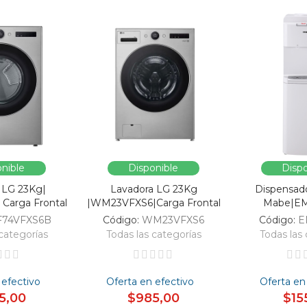
nible
Disponible
Dispo
 LG 23Kg|
Lavadora LG 23Kg
Dispensad
Carga Frontal
|WM23VFXS6|Carga Frontal
Mabe|E
F74VFXS6B
Código:
WM23VFXS6
Código:
E
categorías
Todas las categorías
Todas las 
 efectivo
Oferta en efectivo
Oferta en
5,00
$985,00
$15