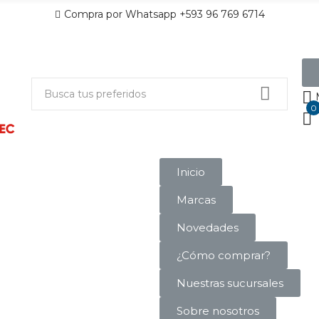
Compra por Whatsapp +593 96 769 6714
0
Inicio
Marcas
Novedades
¿Cómo comprar?
Nuestras sucursales
Sobre nosotros