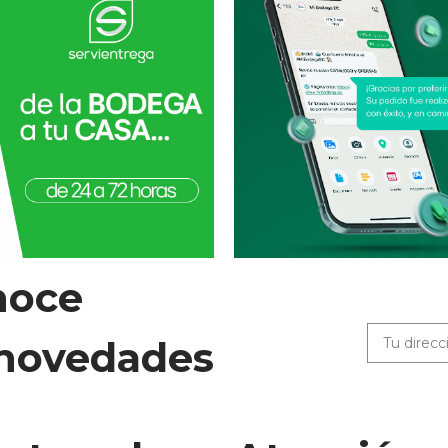
noce
 novedades