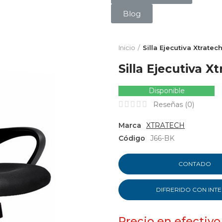
Blog
Inicio
Silla Ejecutiva Xtratech
Silla Ejecutiva Xt
Disponible
Reseñas (
0
)
Marca
XTRATECH
Código
J66-BK
CONTADO
DIFRERIDO CON INT
Precio en efectivo