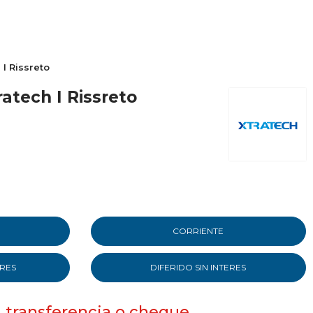
 I Rissreto
ratech I Rissreto
CORRIENTE
ERES
DIFERIDO SIN INTERES
, transferencia o cheque