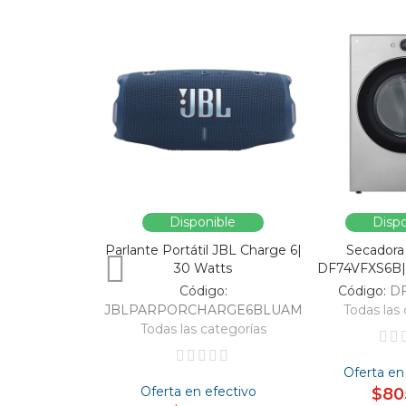
Disponible
Dispo
Parlante Portátil JBL Charge 6|
Secadora
30 Watts
DF74VFXS6B| 
Código:
Código:
D
JBLPARPORCHARGE6BLUAM
Todas las 
Todas las categorías
Oferta en
Oferta en efectivo
$80