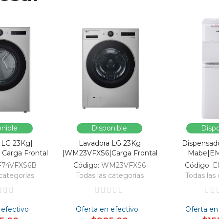
nible
Disponible
Dispo
 LG 23Kg|
Lavadora LG 23Kg
Dispensad
Carga Frontal
|WM23VFXS6|Carga Frontal
Mabe|E
F74VFXS6B
Código:
WM23VFXS6
Código:
E
categorías
Todas las categorías
Todas las 
 efectivo
Oferta en efectivo
Oferta en