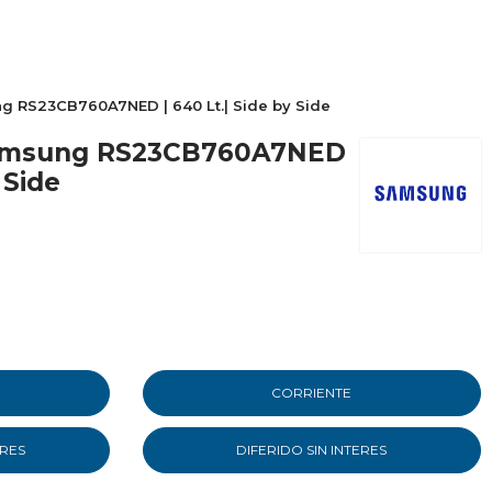
g RS23CB760A7NED | 640 Lt.| Side by Side
Samsung RS23CB760A7NED
 Side
CORRIENTE
ERES
DIFERIDO SIN INTERES