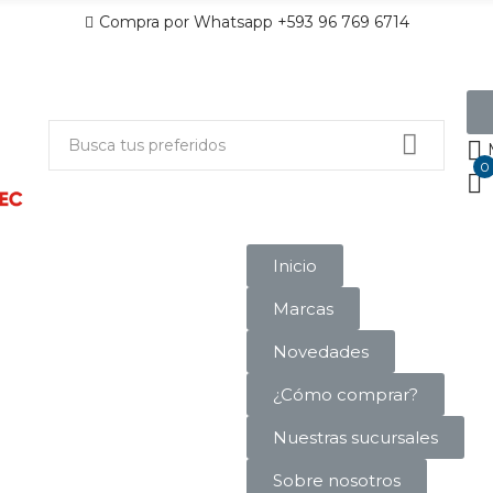
Compra por Whatsapp +593 96 769 6714
0
Inicio
Marcas
Novedades
¿Cómo comprar?
Nuestras sucursales
Sobre nosotros