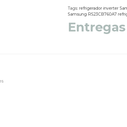
Tags:
refrigerador inverter S
Samsung RS23CB760A7
refr
Entregas
Entregas
es