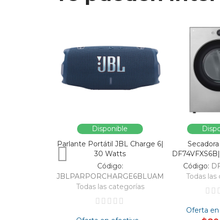
Disponible
Dispo
Parlante Portátil JBL Charge 6|
Secadora
30 Watts
DF74VFXS6B| 
Código:
Código:
D
JBLPARPORCHARGE6BLUAM
Todas las 
Todas las categorías
Oferta en