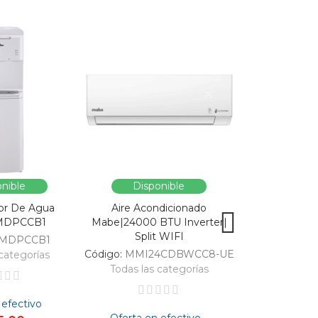
nible
Disponible
Dispo
or De Agua
Aire Acondicionado
Vitrina Refri
MDPCCB1
Mabe|24000 BTU Inverter|
SC326-B|Enfri
Split WIFI
309
MDPCCB1
Código:
MMI24CDBWCC8-UE
Código:
categorías
Todas las categorías
Todas las 
 efectivo
Oferta en efectivo
Oferta en