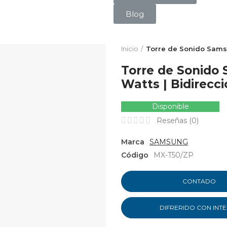
Blog
Inicio
Torre de Sonido Samsu
Torre de Sonido
Watts | Bidirecci
Disponible
Reseñas (
0
)
Marca
SAMSUNG
Código
MX-T50/ZP
CONTADO
DIFRERIDO CON INT