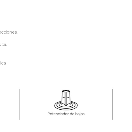
ecciones.
ica.
les