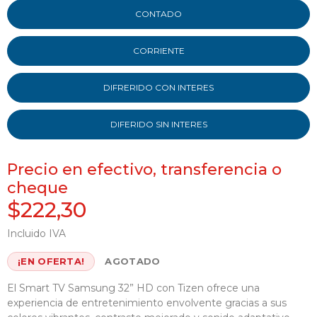
CONTADO
CORRIENTE
DIFRERIDO CON INTERES
DIFERIDO SIN INTERES
Precio en efectivo, transferencia o
cheque
$222,30
Incluido IVA
¡EN OFERTA!
AGOTADO
El Smart TV Samsung 32” HD con Tizen ofrece una
experiencia de entretenimiento envolvente gracias a sus