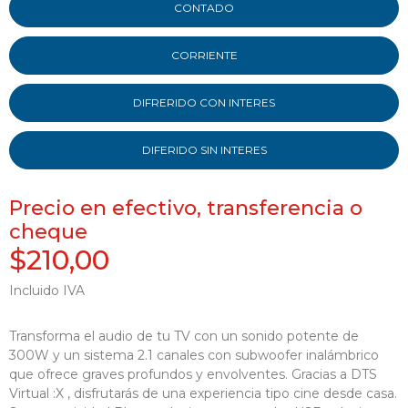
CONTADO
CORRIENTE
DIFRERIDO CON INTERES
DIFERIDO SIN INTERES
Precio en efectivo, transferencia o
cheque
$210,00
Incluido IVA
Transforma el audio de tu TV con un sonido potente de
300W y un sistema 2.1 canales con subwoofer inalámbrico
que ofrece graves profundos y envolventes. Gracias a DTS
Virtual :X , disfrutarás de una experiencia tipo cine desde casa.