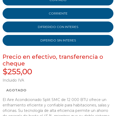
CORRIENTE
DIFRERIDO CON INTERES
DIFERIDO SIN INTERES
Precio en efectivo, transferencia o
cheque
$255,00
Incluido IVA
AGOTADO
El Aire Acondicionado Split SMC de 12 000 BTU ofrece un
enfriamiento eficiente y confiable para habitaciones, salas y
oficinas. Su tecnología de alta eficiencia permite un ahorro
de energía de hasta el 45 %, mientras que su doble sistema