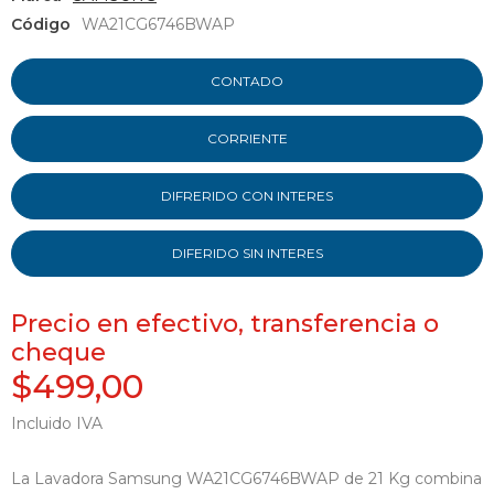
Código
WA21CG6746BWAP
CONTADO
CORRIENTE
DIFRERIDO CON INTERES
DIFERIDO SIN INTERES
Precio en efectivo, transferencia o
cheque
$499,00
Incluido IVA
La Lavadora Samsung WA21CG6746BWAP de 21 Kg combina