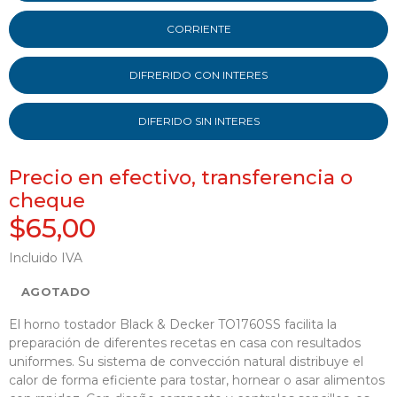
CORRIENTE
DIFRERIDO CON INTERES
DIFERIDO SIN INTERES
Precio en efectivo, transferencia o
cheque
$65,00
Incluido IVA
AGOTADO
El horno tostador Black & Decker TO1760SS facilita la
preparación de diferentes recetas en casa con resultados
uniformes. Su sistema de convección natural distribuye el
calor de forma eficiente para tostar, hornear o asar alimentos