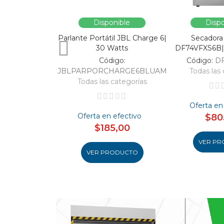
Disponible
Dispo
Parlante Portátil JBL Charge 6|
Secadora
30 Watts
DF74VFXS6B| 
Código:
Código:
D
JBLPARPORCHARGE6BLUAM
Todas las 
Todas las categorías
Oferta en
Oferta en efectivo
$80
$185,00
VER PR
VER PRODUCTO