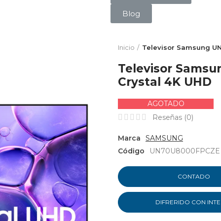
Blog
Inicio
Televisor Samsung UN
Televisor Samsu
Crystal 4K UHD
AGOTADO
Reseñas (
0
)
Marca
SAMSUNG
Código
UN70U8000FPCZE
CONTADO
DIFRERIDO CON INT