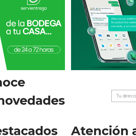
noce
 novedades
stacados
Atención 