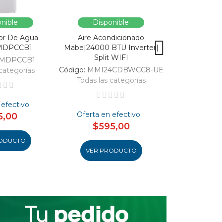
nible
Disponible
Dispo
or De Agua
Aire Acondicionado
Vitrina Refri
MDPCCB1
Mabe|24000 BTU Inverter|
SC326-B|Enfri
Split WIFI
309
MDPCCB1
Código:
MMI24CDBWCC8-UE
Código:
categorías
Todas las categorías
Todas las 
 efectivo
Oferta en efectivo
Oferta en
5,00
$595,00
$46
ODUCTO
VER PRODUCTO
VER PR