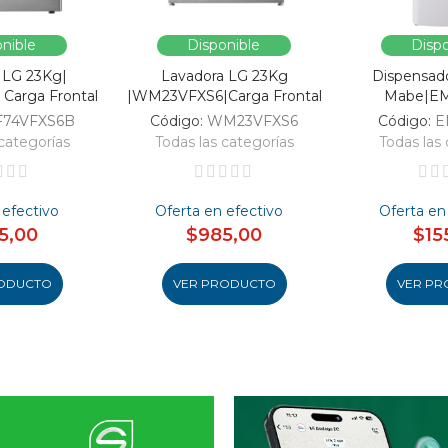
nible
Disponible
Dispo
 LG 23Kg|
Lavadora LG 23Kg
Dispensad
Carga Frontal
|WM23VFXS6|Carga Frontal
Mabe|E
F74VFXS6B
Código:
WM23VFXS6
Código:
E
categorías
Todas las categorías
Todas las 
 efectivo
Oferta en efectivo
Oferta en
5,00
$985,00
$15
ODUCTO
VER PRODUCTO
VER PR