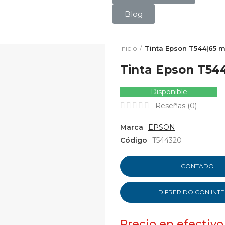
Blog
Inicio
Tinta Epson T544|65 m
Tinta Epson T54
Disponible
Reseñas (
0
)
Marca
EPSON
Código
T544320
CONTADO
DIFRERIDO CON INT
Precio en efectivo