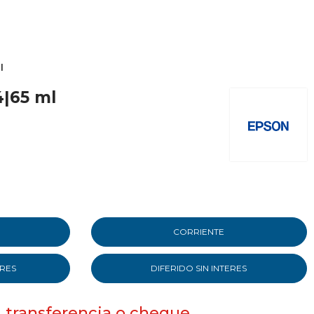
l
4|65 ml
CORRIENTE
ERES
DIFERIDO SIN INTERES
, transferencia o cheque